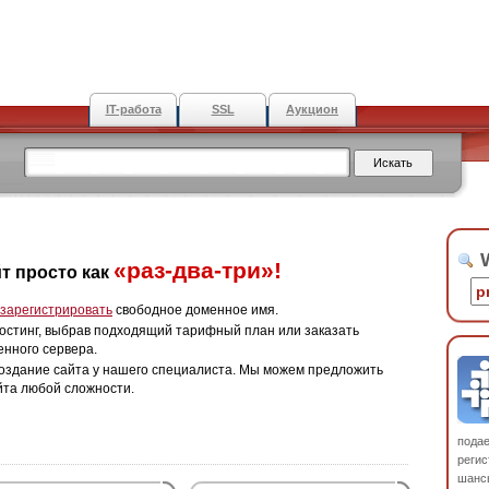
IT-работа
SSL
Аукцион
W
«раз-два-три»!
т просто как
зарегистрировать
свободное доменное имя.
остинг, выбрав подходящий тарифный план или заказать
енного сервера.
оздание сайта у нашего специалиста. Мы можем предложить
йта любой сложности.
пода
регис
шанс