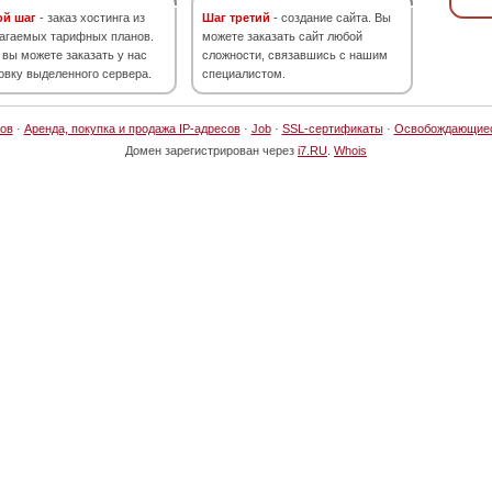
ой шаг
- заказ хостинга из
Шаг третий
- создание сайта. Вы
агаемых тарифных планов.
можете заказать сайт любой
 вы можете заказать у нас
сложности, связавшись с нашим
овку выделенного сервера.
специалистом.
ов
·
Аренда, покупка и продажа IP-адресов
·
Job
·
SSL-сертификаты
·
Освобождающие
Домен зарегистрирован через
i7.RU
.
Whois