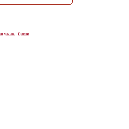
ся домены
·
Прокси