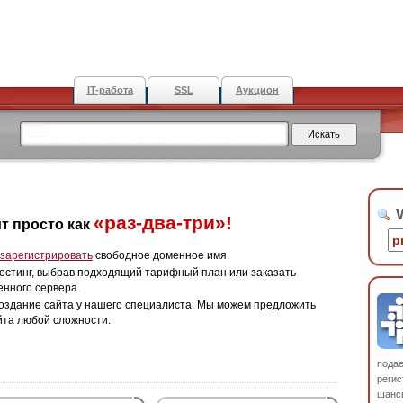
IT-работа
SSL
Аукцион
W
«раз-два-три»!
т просто как
зарегистрировать
свободное доменное имя.
остинг, выбрав подходящий тарифный план или заказать
енного сервера.
оздание сайта у нашего специалиста. Мы можем предложить
йта любой сложности.
пода
регис
шанс