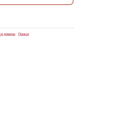
ся домены
·
Прокси