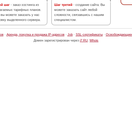
ой шаг
- заказ хостинга из
Шаг третий
- создание сайта. Вы
агаемых тарифных планов.
можете заказать сайт любой
 вы можете заказать у нас
сложности, связавшись с нашим
овку выделенного сервера.
специалистом.
ов
·
Аренда, покупка и продажа IP-адресов
·
Job
·
SSL-сертификаты
·
Освобождающие
Домен зарегистрирован через
i7.RU
.
Whois